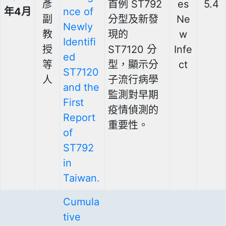
彥
首例 ST792
es
5.4
年4月
nce of
副
分型及新發
Ne
Newly
教
現的
w
Identifi
授
ST7120 分
Infe
ed
等
型，顯示分
ct
ST7120
人
子流行病學
and the
監測對早期
First
疫情偵測的
Report
重要性。
of
ST792
in
Taiwan.
Cumula
tive