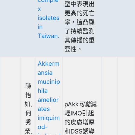
型中表現出
x
更高的死亡
isolates
率，這凸顯
in
了持續監測
Taiwan.
其傳播的重
要性。
Akkerm
ansia
mucinip
陳
hila
怡
amelior
如,
pAkk
可能
減
ates
何
輕IMQ引起
imiquim
秀
的皮膚增厚
od-
榮,
和DSS誘導