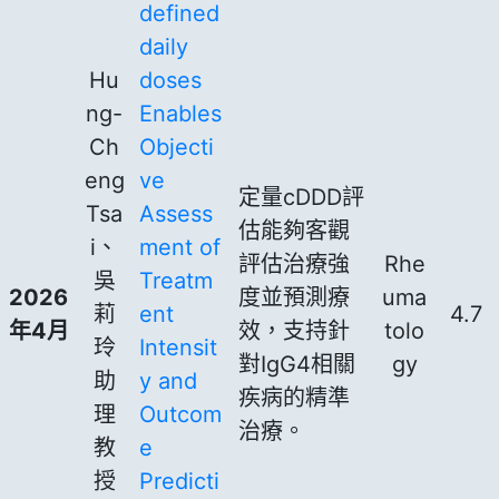
defined
daily
Hu
doses
ng-
Enables
Ch
Objecti
eng
ve
定量cDDD評
Tsa
Assess
估能夠客觀
i、
ment of
評估治療強
Rhe
吳
Treatm
2026
度並預測療
uma
莉
ent
4.7
年4月
效，支持針
tolo
玲
Intensit
對IgG4相關
gy
助
y and
疾病的精準
理
Outcom
治療。
教
e
授
Predicti