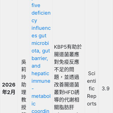
five
deficien
cy
influenc
es gut
microbi
KBP5有助於
ota, gut
腸道菌叢應
barrier,
吳
對免疫反應
and
莉
不足的問
hepatic
Sci
玲
題，並透過
immune
enti
2026
助
改善腸道菌
-
fic
3.9
年2月
理
叢對HFD誘
metabol
Rep
教
導的代謝相
ic
orts
授
關脂肪肝
coordin