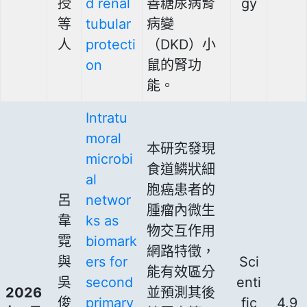
授
d renal
善糖尿病腎
gy
等
tubular
病變
人
protecti
（DKD）小
on
鼠的腎功
能。
Intratu
moral
本研究發現
microbi
食道鱗狀細
al
胞癌患者的
呂
networ
腫瘤內微生
韋
ks as
物交互作用
霓
biomark
網路特徵，
與
ers for
Sci
能有效區分
吳
second
enti
2026
並預測其後
俊
primary
fic
4.9