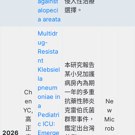
against
侵入性治療
alopeci
選擇。
a areata
Multidr
ug-
Resista
nt
本研究報告
Klebsiel
某小兒加護
la
病房內為期
pneum
Ch
一年的多重
oniae in
en
抗藥性肺炎
Ne
a
YC,
克雷伯氏菌
w
Pediatri
高
群聚事件，
Mic
c ICU:
正
鑑定出台灣
rob
2026
Emerge