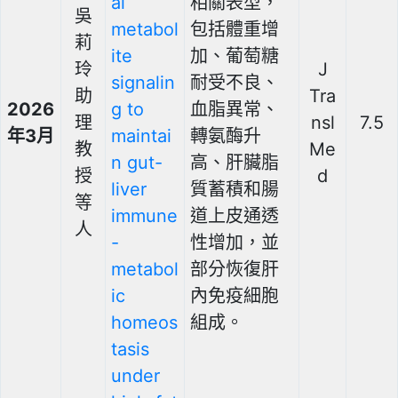
al
相關表型，
吳
metabol
包括體重增
莉
ite
加、葡萄糖
玲
J
signalin
耐受不良、
助
Tra
2026
g to
血脂異常、
理
nsl
7.5
年3月
maintai
轉氨酶升
教
Me
n gut-
高、肝臟脂
授
d
liver
質蓄積和腸
等
immune
道上皮通透
人
-
性增加，並
metabol
部分恢復肝
ic
內免疫細胞
homeos
組成。
tasis
under