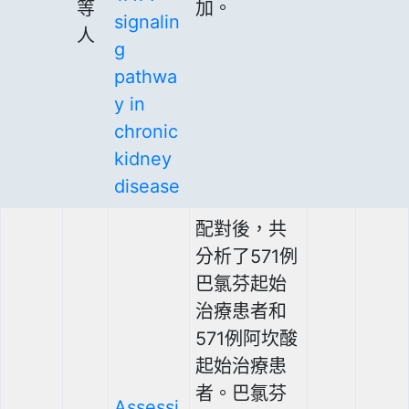
等
加。
signalin
人
g
pathwa
y in
chronic
kidney
disease
配對後，共
分析了571例
巴氯芬起始
治療患者和
571例阿坎酸
起始治療患
者。巴氯芬
Assessi