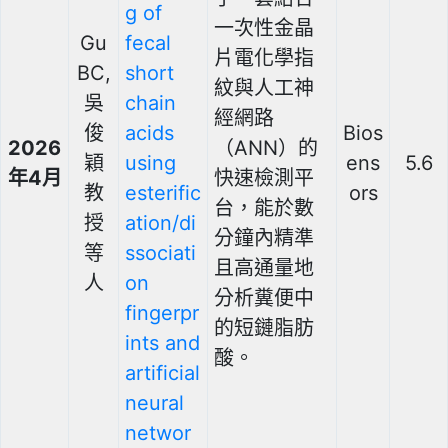
g of
一次性金晶
Gu
fecal
片電化學指
BC,
short
紋與人工神
吳
chain
經網路
俊
acids
Bios
2026
（ANN）的
穎
using
ens
5.6
年4月
快速檢測平
教
esterific
ors
台，能於數
授
ation/di
分鐘內精準
等
ssociati
且高通量地
人
on
分析糞便中
fingerpr
的短鏈脂肪
ints and
酸。
artificial
neural
networ