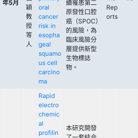
年5月
續罹患第二
穎
oral
Rep
原發性口腔
教
cancer
orts
癌（SPOC）
授
risk in
的風險，為
等
esopha
臨床風險分
人
geal
層提供新型
squamo
生物標誌
us cell
物。
carcino
ma
Rapid
electro
chemic
al
本研究開發
profilin
了一套結合