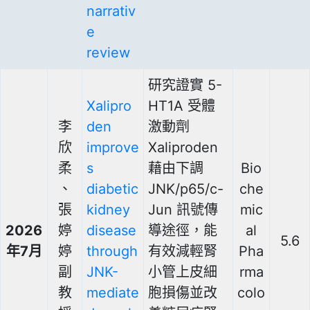
narrativ
e
review
研究證實 5-
Xalipro
HT1A 受體
李
den
激動劑
欣
improve
Xaliproden
柔
s
藉由下調
Bio
、
diabetic
JNK/p65/c-
che
張
kidney
Jun 訊號傳
mic
2026
婷
disease
導途徑，能
al
5.6
年7月
婷
through
有效減輕腎
Pha
副
JNK-
小管上皮細
rma
教
mediate
胞損傷並改
colo