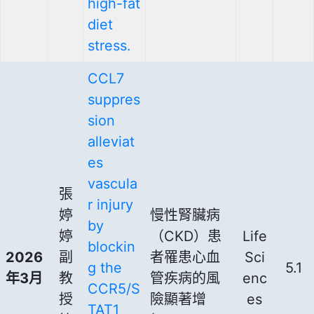
high-fat
diet
stress.
CCL7
suppres
sion
alleviat
es
vascula
張
r injury
婷
慢性腎臟病
by
婷
（CKD）患
Life
blockin
2026
副
者罹患心血
Sci
g the
5.1
年3月
教
管疾病的風
enc
CCR5/S
授
險顯著增
es
TAT1