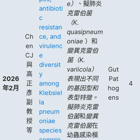
e）
、擬肺炎
antibioti
克雷伯菌
c
（K.
resistan
quasipneum
Ch
ce, and
oniae
）和
en
virulenc
變異克雷伯
CJ
e
菌（K.
與
diversit
variicola）
Gut
高
y
2026
表現出不同
Pat
正
among
4
年2月
的基因型和
hog
彥
Klebsiel
表型特徵。
ens
副
la
擬肺炎克雷
教
pneum
伯菌
和
變異
授
oniae
克雷伯菌
在
等
species
幼蟲感染模
comple