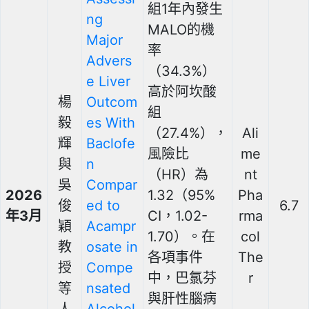
組1年內發生
ng
MALO的機
Major
率
Advers
（34.3%）
e Liver
高於阿坎酸
楊
Outcom
組
毅
es With
（27.4%），
Ali
輝
Baclofe
風險比
me
與
n
（HR）為
nt
吳
Compar
2026
1.32（95%
Pha
俊
ed to
6.7
年3月
CI，1.02-
rma
穎
Acampr
1.70）。在
col
教
osate in
各項事件
The
授
Compe
中，巴氯芬
r
等
nsated
與肝性腦病
人
Alcohol