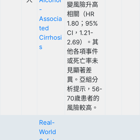
變風險升高
-
相關（HR
Associa
1.80；95%
ted
CI，1.21-
Cirrhosi
2.69）。其
s
他各項事件
或死亡率未
見顯著差
異。亞組分
析提示，56-
70歲患者的
風險較高。
Real-
World