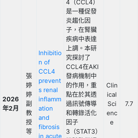
4（CCL4）
是一種促發
炎趨化因
子，在腎臟
疾病中表達
上調。本研
Inhibitio
究探討了
n of
CCL4在AKI
CCL4
張
發病機制中
prevent
婷
的作用，重
Clin
s renal
婷
點在於其透
ical
2026
inflamm
副
過訊號傳導
Sci
7.7
年2月
ation
教
和轉錄活化
enc
and
授
因子
e
fibrosis
等
3（STAT3）
in acute