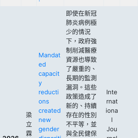
即使在新冠
肺炎病例極
少的情況
下，政府強
制削減醫療
Mandat
資源也導致
ed
了嚴重的、
capacit
長期的監測
y
漏洞。這些
reducti
Inte
政策造成了
ons
rnat
新的、持續
created
iona
梁
存在的性別
new
l
立
不平等，並
gender
Jou
霖
與全民健保