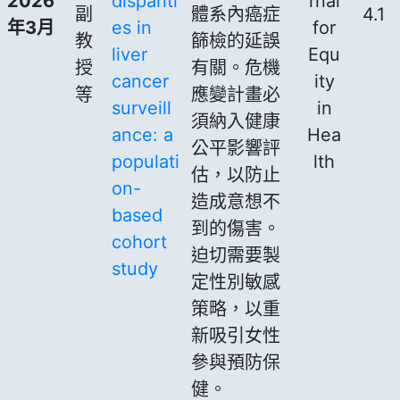
2026
dispariti
rnal
副
體系內癌症
4.1
年3月
es in
for
教
篩檢的延誤
liver
Equ
授
有關。危機
cancer
ity
等
應變計畫必
surveill
in
須納入健康
ance: a
Hea
公平影響評
populati
lth
估，以防止
on-
造成意想不
based
到的傷害。
cohort
迫切需要製
study
定性別敏感
策略，以重
新吸引女性
參與預防保
健。