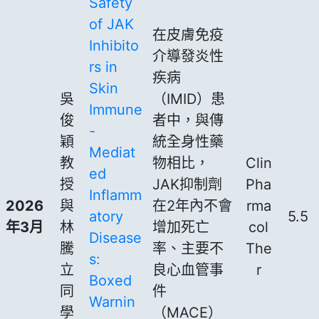
Safety
of JAK
在皮膚免疫
Inhibito
介導發炎性
rs in
疾病
Skin
吳
（IMID）患
Immune
俊
者中，與傳
-
穎
統全身性藥
Mediat
教
物相比，
Clin
ed
授
JAK抑制劑
Pha
Inflamm
2026
與
在2年內不會
rma
atory
5.5
年3月
林
增加死亡
col
Disease
騰
率、主要不
The
s:
立
良心血管事
r
Boxed
同
件
Warnin
學
（MACE）