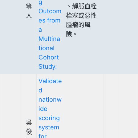
g
等
、靜脈血栓
Outcom
人
栓塞或惡性
es from
腫瘤的風
a
險。
Multina
tional
Cohort
Study.
Validate
d
nationw
ide
scoring
吳
system
俊
for