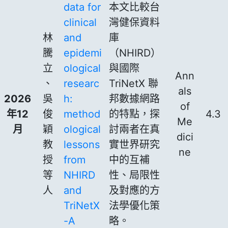
data for
本文比較台
clinical
灣健保資料
林
and
庫
騰
epidemi
（NHIRD）
立
ological
與國際
Ann
、
researc
TriNetX 聯
als
2026
吳
h:
邦數據網路
of
年12
俊
method
的特點，探
4.3
Me
月
穎
ological
討兩者在真
dici
教
lessons
實世界研究
ne
授
from
中的互補
等
NHIRD
性、局限性
人
and
及對應的方
TriNetX
法學優化策
-A
略。