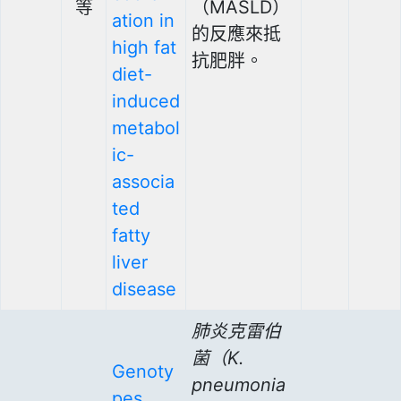
等
（MASLD）
ation in
的反應來抵
high fat
抗肥胖。
diet-
induced
metabol
ic-
associa
ted
fatty
liver
disease
肺炎克雷伯
菌（K.
Genoty
pneumonia
pes,