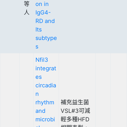
等
on in
人
IgG4-
RD and
Its
subtype
s
Nfil3
integrat
es
circadia
n
rhythm
補充益生菌
and
VSL#3可減
microbi
輕多種HFD