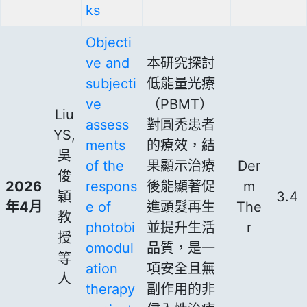
ks
Objecti
ve and
本研究探討
subjecti
低能量光療
ve
（PBMT）
Liu
assess
對圓禿患者
YS,
ments
的療效，結
吳
of the
果顯示治療
Der
俊
2026
respons
後能顯著促
m
穎
3.4
年4月
e of
進頭髮再生
The
教
photobi
並提升生活
r
授
omodul
品質，是一
等
ation
項安全且無
人
therapy
副作用的非