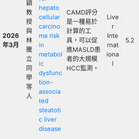
穎
hepato
教
CAMD評分
cellular
Live
授
是一種易於
carcino
r
與
計算的工
2026
ma risk
Inte
林
具，可以促
5.2
年3月
in
rnat
騰
進MASLD患
metabol
iona
立
者的大規模
ic
l
同
HCC監測。
dysfunc
學
tion-
等
associa
人
ted
steatoti
c liver
disease
.