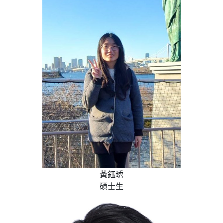
黃鈺琇
碩士生