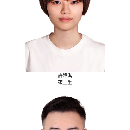
許媁淇
碩士生