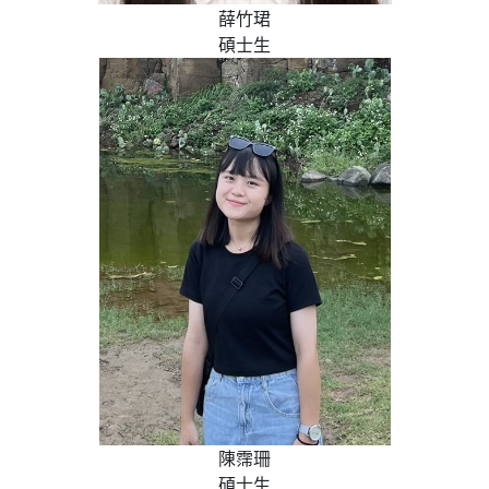
薛竹珺
碩士生
陳霈珊
碩士生