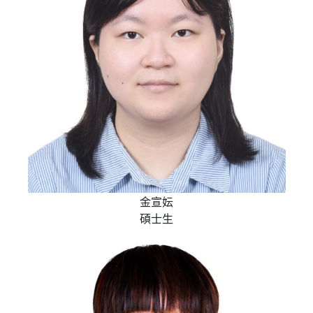
金宣妘
碩士生