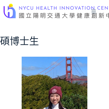
跳
至
主
要
內
容
碩博士生