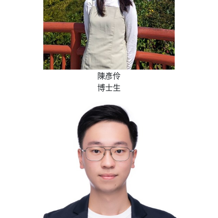
陳彥伶
博士生