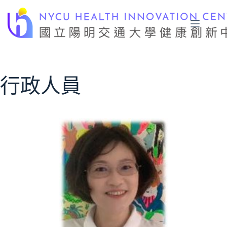
跳
至
主
要
內
容
行政人員