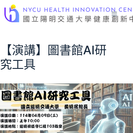
跳
至
主
要
內
容
【演講】圖書館AI研
究工具