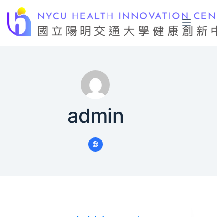
跳
至
主
要
內
容
admin