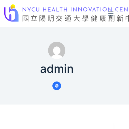
跳
至
主
要
內
容
admin