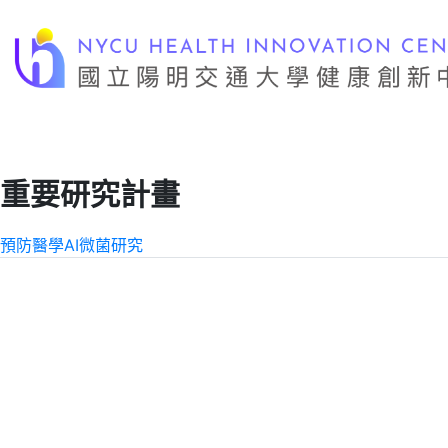
跳
至
主
要
內
容
重要研究計畫
預防醫學
AI
微菌研究