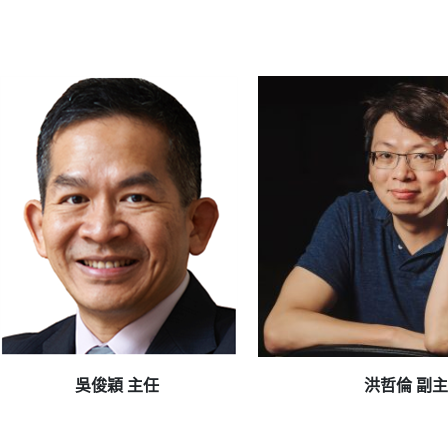
吳俊穎 主任
洪哲倫 副