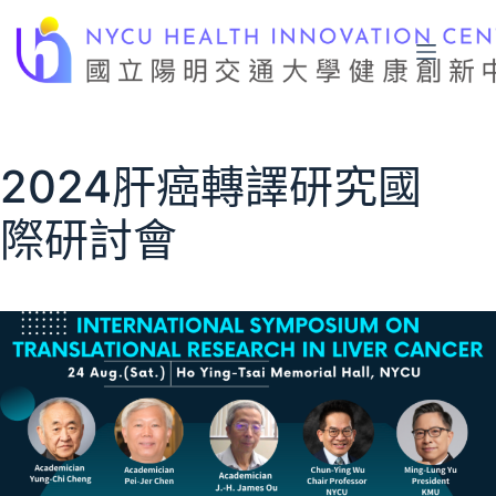
跳
至
主
要
內
容
2024肝癌轉譯研究國
際研討會