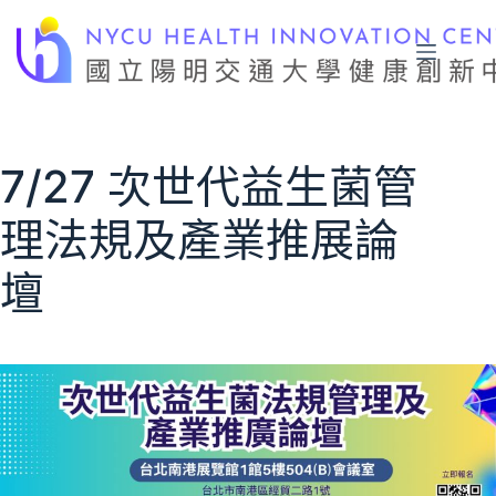
跳
至
主
要
內
容
7/27 次世代益生菌管
理法規及產業推展論
壇