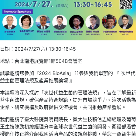
日期：2024/7/27(六) 13:30-16:45
地點：台北南港展覽館1館504B會議室
誠摯邀請您參加『2024 BioAsia』並參與我們舉辦的 『 次世代
益生菌管理法規及產業推展論壇 』
本論壇將深入探討「次世代益生菌的管理法規」，旨在了解最新
益生菌法規，確保產品符合規範，提升市場競爭力。這次活動為
企業、研究機構及政府提供交流機會，共同推動產業發展。
我們邀請了臺大醫院吳明賢院長、微大生技賴信志總經理及葡萄
王生技陳勁初總經理分享全球次世代益生菌的開發。衛福部潘香
櫻簡任技正將介紹我國活菌產品的法規與挑戰，帶您一窺益生菌