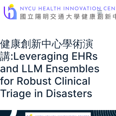
Skip
to
content
健康創新中心學術演
講:Leveraging EHRs
and LLM Ensembles
for Robust Clinical
Triage in Disasters